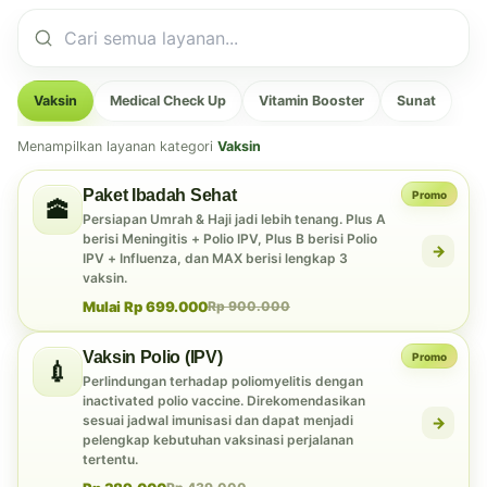
Vaksin
Medical Check Up
Vitamin Booster
Sunat
Menampilkan layanan kategori
Vaksin
Paket Ibadah Sehat
Promo
🕋
Persiapan Umrah & Haji jadi lebih tenang. Plus A
berisi Meningitis + Polio IPV, Plus B berisi Polio
→
IPV + Influenza, dan MAX berisi lengkap 3
vaksin.
Mulai Rp 699.000
Rp 900.000
Vaksin Polio (IPV)
Promo
💉
Perlindungan terhadap poliomyelitis dengan
inactivated polio vaccine. Direkomendasikan
sesuai jadwal imunisasi dan dapat menjadi
→
pelengkap kebutuhan vaksinasi perjalanan
tertentu.