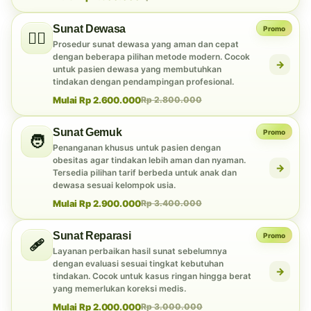
Sunat Dewasa
Promo
👨‍⚕️
Prosedur sunat dewasa yang aman dan cepat
dengan beberapa pilihan metode modern. Cocok
→
untuk pasien dewasa yang membutuhkan
tindakan dengan pendampingan profesional.
Mulai Rp 2.600.000
Rp 2.800.000
Sunat Gemuk
Promo
🧑
Penanganan khusus untuk pasien dengan
obesitas agar tindakan lebih aman dan nyaman.
→
Tersedia pilihan tarif berbeda untuk anak dan
dewasa sesuai kelompok usia.
Mulai Rp 2.900.000
Rp 3.400.000
Sunat Reparasi
Promo
🩹
Layanan perbaikan hasil sunat sebelumnya
dengan evaluasi sesuai tingkat kebutuhan
→
tindakan. Cocok untuk kasus ringan hingga berat
yang memerlukan koreksi medis.
Mulai Rp 2.000.000
Rp 3.000.000