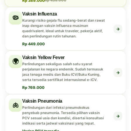
Rp 389.000
Rp 439.000
Vaksin Influenza
🦠
Kurangi risiko gejala flu sedang-berat dan rawat
inap dengan vaksin influenza musiman
→
quadrivalent. Ideal untuk traveler, pekerja aktif,
dan perlindungan rutin tahunan.
Rp 449.000
Vaksin Yellow Fever
🌍
Perlindungan sekaligus salah satu syarat
perjalanan ke negara endemik. Sudah termasuk
→
jasa tenaga medis dan Buku ICV/Buku Kuning,
serta tersedia sertifikat internasional e-ICV.
Rp 769.000
Vaksin Pneumonia
🫁
Perlindungan dari infeksi pneumokokus
penyebab pneumonia. Tersedia pilihan vaksin
→
PCV sesuai usia dan kondisi, disertai konsultasi
indikasi serta jadwal vaksinasi yang tepat.