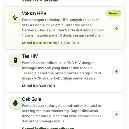
Varian PCV tersedia
Vaksin HPV
Promo
✨
Perlindungan terhadap HPV penyebab kanker
serviks dan kutil kelamin. Tersedia pilihan
→
Cervarix, Gardasil 4, dan Gardasil 9 dengan opsi
1 dosis maupun paket 3 dosis sesuai kebutuhan.
Mulai Rp 899.000
Rp 1.499.000
Tes HIV
🧪
Pemeriksaan antibodi dan RNA HIV dengan
berbagai metode yang akurat dan rahasia.
→
Tersedia beberapa pilihan paket dari rapid test
hingga PCR sesuai kebutuhan pemeriksaan.
Mulai Rp 349.000
Cek Gula
🩸
Pemeriksaan kadar gula darah untuk kebutuhan
skrining maupun monitoring. Dapat dilakukan
→
dengan metode puasa atau acak sesuai indikasi
dan arahan tenaga medis.
Sesuai indikasi pemeriksaan