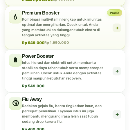
Premium Booster
Promo
💧
Kombinasi multivitamin lengkap untuk imunitas
optimal dan energi harian. Cocok untuk Anda
→
yang membutuhkan dukungan tubuh ekstra di
tengah aktivitas yang tinggi.
Rp 949.000
Rp 1.950.000
Power Booster
🔋
Infus hidrasi dan elektrolit untuk membantu
stabilkan daya tahan tubuh serta mempercepat
→
pemulihan. Cocok untuk Anda dengan aktivitas
tinggi maupun kebutuhan recovery.
Rp 549.000
Flu Away
🤧
Redakan gejala flu, bantu tingkatkan imun, dan
percepat pemulihan. Layanan infus ini juga
→
membantu mengurangi rasa lelah saat tubuh
sedang drop karena flu.
Rp 469.000