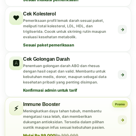
Cek Kolesterol
❤️
Pemeriksaan profil lemak darah sesuai paket,
meliputi total kolesterol, LDL, HDL, dan
→
trigliserida. Cocok untuk skrining rutin maupun
evaluasi kesehatan metabolik.
Sesuai paket pemeriksaan
Cek Golongan Darah
🅰️
Penentuan golongan darah ABO dan rhesus
dengan hasil cepat dan valid. Membantu untuk
→
kebutuhan medis, donor, maupun sebagai data
kesehatan pribadi yang penting disimpan.
Konfirmasi admin untuk tarif
Immune Booster
Promo
⚡
Meningkatkan daya tahan tubuh, membantu
mengatasi rasa lelah, dan memberikan
→
dukungan antioksidan. Tersedia dalam pilihan
suntik maupun infus sesuai kebutuhan pasien.
Mulai Rp 99.000
Rp 300.000