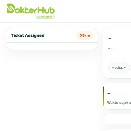
Ticket Assigned
-
0 Baru
-
·
-
Media:
-
-
Waktu sejak 