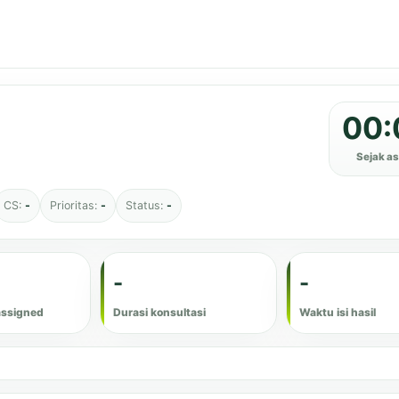
00:
Sejak a
CS:
-
Prioritas:
-
Status:
-
-
-
assigned
Durasi konsultasi
Waktu isi hasil