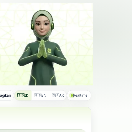
agikan
🇮🇩
ID
🇬🇧
EN
🇸🇦
AR
Realtime