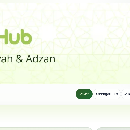
📍
GPS
⚙️
Pengaturan
🔗
B