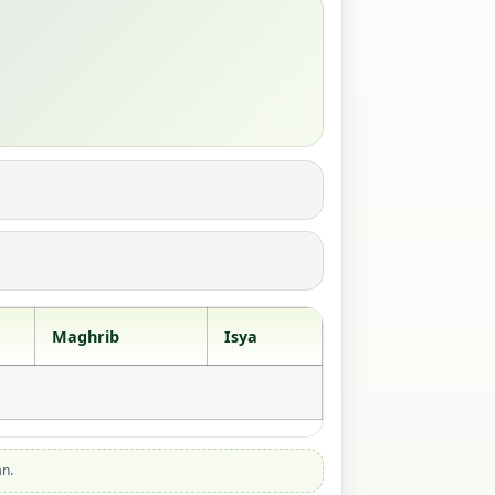
Maghrib
Isya
an.