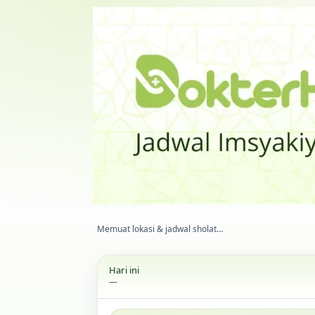
Memuat lokasi & jadwal sholat…
Hari ini
—