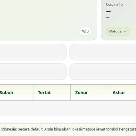
Quick info
—
—
WIB
Metode: —
Subuh
Terbit
Zuhur
Ashar
donesia) secara default. Anda bisa ubah lokasi/metode lewat tombol Pengatur