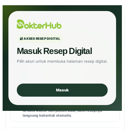
Resep Digital Klinik
🔐 AKSES RESEP DIGITAL
Isi data pasien, obat, dan instruksi. Preview otomatis siap
diunduh atau dibagikan sebagai PDF.
Masuk Resep Digital
Lihat Preview
🚪 Keluar
Belum Masuk
Pilih akun untuk membuka halaman resep digital.
Kelengkapan Data
0%
Masuk
Mulai dulu pelan-pelan
✨
Isi data dokter dan pasien dulu, nanti resepnya
langsung kebentuk otomatis.