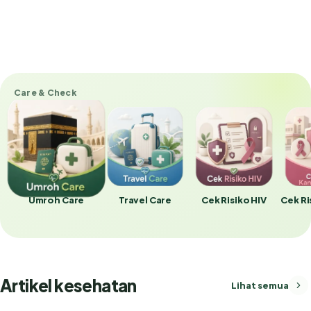
Care & Check
Umroh Care
Travel Care
Cek Risiko HIV
Cek Ri
Artikel kesehatan
Lihat semua