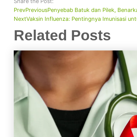
Share the Post:
Prev
Previous
Penyebab Batuk dan Pilek, Benar
Next
Vaksin Influenza: Pentingnya Imunisasi u
Related Posts