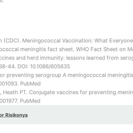
i.
ion (CDC). Meningococcal Vaccination: What Everyo
coccal meningitis fact sheet. WHO Fact Sheet on Me
cines and herd immunity: lessons learned from sero
1238-44. DOI: 10.1086/605635
for preventing serogroup A meningococcal meningitis
D001093. PubMed
, Heath PT. Conjugate vaccines for preventing meni
D001977. PubMed
or Risikonya