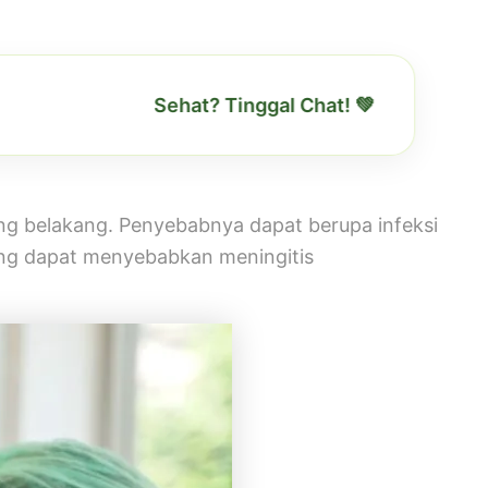
Sehat? Tinggal Chat! 💚
ng belakang. Penyebabnya dapat berupa infeksi
 yang dapat menyebabkan meningitis