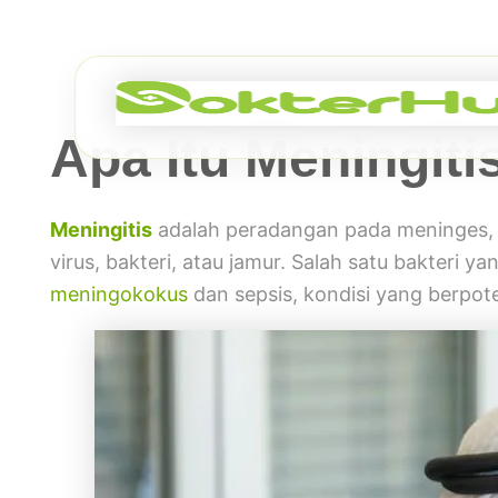
Apa Itu Meningiti
Meningitis
adalah peradangan pada meninges, y
virus, bakteri, atau jamur. Salah satu bakteri 
meningokokus
dan sepsis, kondisi yang berpoten